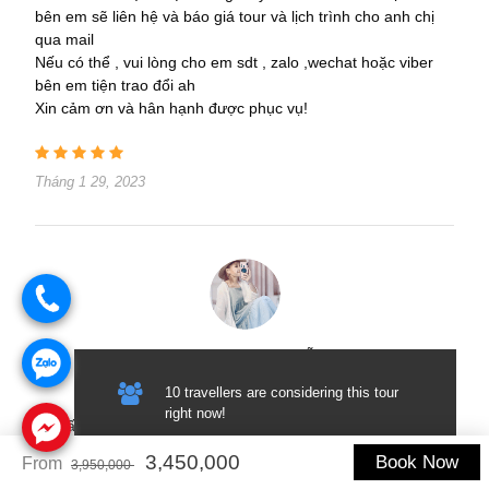
bên em sẽ liên hệ và báo giá tour và lịch trình cho anh chị
qua mail
Nếu có thể , vui lòng cho em sdt , zalo ,wechat hoặc viber
bên em tiện trao đổi ah
Xin cảm ơn và hân hạnh được phục vụ!
Tháng 1 29, 2023
.
Trudy Donna Nguyễn
.
Solo Traveller
10 travellers are considering this tour
right now!
Tư vấn cho em tour Rạch Giá- Phú Quốc 5 ngày 4 đêm 20-
.
24/7 ạ
3,450,000
Book Now
From
3,950,000