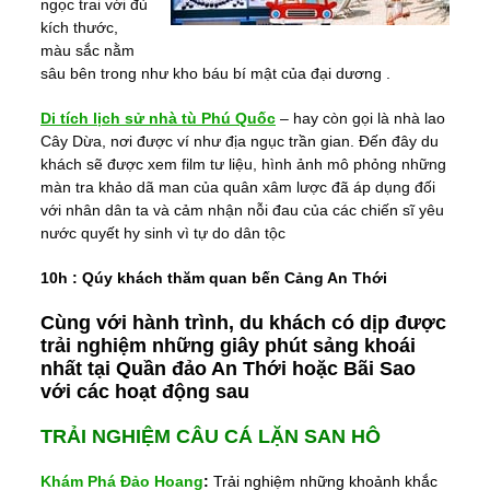
ngọc trai với đủ
kích thước,
màu sắc nằm
sâu bên trong như kho báu bí mật của đại dương .
Di tích lịch sử nhà tù Phú Quốc
– hay còn gọi là nhà lao
Cây Dừa, nơi được ví như địa ngục trần gian. Đến đây du
khách sẽ được xem film tư liệu, hình ảnh mô phỏng những
màn tra khảo dã man của quân xâm lược đã áp dụng đối
với nhân dân ta và cảm nhận nỗi đau của các chiến sĩ yêu
nước quyết hy sinh vì tự do dân tộc
10h : Qúy khách thăm quan bến Cảng An Thới
Cùng với hành trình, du khách có dịp được
trải nghiệm những giây phút sảng khoái
nhất tại Quần đảo An Thới hoặc Bãi Sao
với các hoạt động sau
TRẢI NGHIỆM CÂU CÁ LẶN SAN HÔ
Khám Phá Đảo Hoang
:
Trải nghiệm những khoảnh khắc