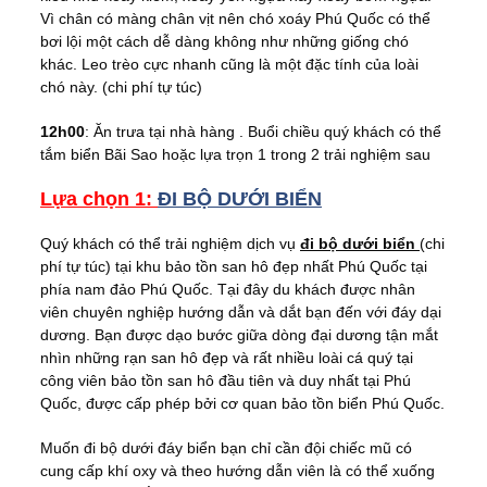
Vì chân có màng chân vịt nên chó xoáy Phú Quốc có thể
bơi lội một cách dễ dàng không như những giống chó
khác. Leo trèo cực nhanh cũng là một đặc tính của loài
chó này. (chi phí tự túc)
12h00
: Ăn trưa tại nhà hàng . Buổi chiều quý khách có thể
tắm biển Bãi Sao hoặc lựa trọn 1 trong 2 trải nghiệm sau
Lựa chọn 1:
ĐI BỘ DƯỚI BIỂN
Quý khách có thể trải nghiệm dịch vụ
đi bộ dưới biển
(chi
phí tự túc) tại khu bảo tồn san hô đẹp nhất Phú Quốc tại
phía nam đảo Phú Quốc. Tại đây du khách được nhân
viên chuyên nghiệp hướng dẫn và dắt bạn đến với đáy dại
dương. Bạn được dạo bước giữa dòng đại dương tận mắt
nhìn những rạn san hô đẹp và rất nhiều loài cá quý tại
công viên bảo tồn san hô đầu tiên và duy nhất tại Phú
Quốc, được cấp phép bởi cơ quan bảo tồn biển Phú Quốc.
Muốn đi bộ dưới đáy biển bạn chỉ cần đội chiếc mũ có
cung cấp khí oxy và theo hướng dẫn viên là có thể xuống