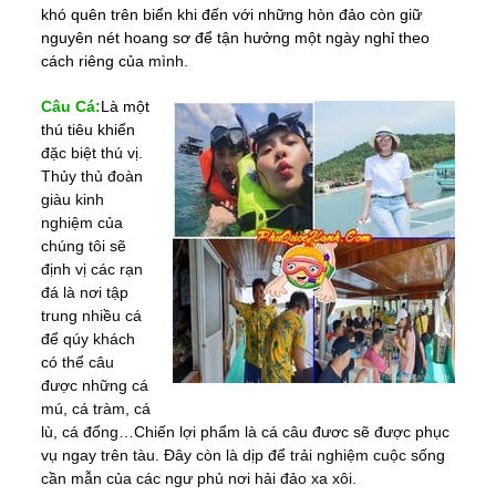
khó quên trên biển khi đến với những hòn đảo còn giữ
nguyên nét hoang sơ để tận hưởng một ngày nghỉ theo
cách riêng của
mình.
Câu Cá:
Là một
thú tiêu khiển
đặc biệt thú vị.
Thủy thủ đoàn
giàu kinh
nghiệm của
chúng tôi sẽ
định vị các rạn
đá là nơi tập
trung nhiều cá
để qúy khách
có thể câu
được những cá
mú, cá tràm, cá
lù, cá đổng…Chiến lợi phẩm là cá câu đươc sẽ được phục
vụ ngay trên tàu. Đây còn là dịp để trải nghiệm cuộc sống
cần mẫn của các ngư phủ nơi hải đảo xa xôi.