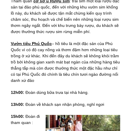
Tham quan
cơ sở ủ Rượu sim
: trái sim một loại rượu đặc
sản tại đảo phú quốc, đến với những khu vườn sim khổng
lồ này, du khách sẽ được tận mắt chừng kiến quy trình
chăm sóc, thu hoạch và chế biến nên những loại rượu sim
thơm ngây ngất. Đến với khu trưng bày rượu, du khách sẽ
được thưởng thức rượu sim rừng miễn phí.
Vườn tiêu Phú Quốc
– hồ tiêu là một đặc sản của Phú
Quốc vì có độ cay nồng và thơm đậm hơn những loại tiêu
trồng ở xứ khác. Khi đến đây du khách sẽ không khỏi trầm
trồ bởi không gian xanh mát bạt ngàn của những hàng tiêu
thẳng tắp mà còn được thưởng thức một đặc hầu như chỉ
có tại Phú Quốc đó chính là tiêu chín tươi ngào đường nổi
danh xứ đảo
12h00:
Đoàn dùng bữa trưa tại nhà hàng.
13h00:
Đoàn về khách sạn nhận phòng, nghỉ ngơi
15h00:
Đoàn đi
tham quan :