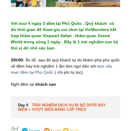
Với tour 4 ngày 3 đêm tại Phú Quốc . Quý khách có
đủ thời gian để tham gia vui chơi tại VinWonders kết
hợp thăm quan Vinpearl Safari , thăm quan Grand
World trong cùng 1 ngày . Đây là 1 trải nghiệm cực kỳ
thú vị đó nhé các bạn.
20h00:
Ăn tối sau đó quý khách tự do khám phá phú quốc
về đêm hay trải nghiệm 1 lần làm ngư dân với
tour câu
mực đêm tại Phú Quốc
( chi phí tự túc)
Nghỉ đêm tại
khách sạn
Day 4
TRẢI NGHIỆM DỊCH VỤ ĐI BỘ DƯỚI ĐÁY
BIỂN + VƯỢT BIỂN BẰNG CÁP TREO