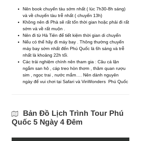
Nên book chuyến tàu sớm nhất ( lúc 7h30-8h sáng)
và về chuyến tàu trễ nhất ( chuyến 13h)
Không nên đi Phà sẽ rất tốn thời gian hoặc phải đi rất
sớm và về rất muộn .
Nên đi từ Hà Tiên để tiết kiệm thời gian di chuyển
Nếu có thể hãy đi máy bay . Thông thường chuyến
máy bay sớm nhất đến Phú Quốc là 6h sáng và trễ
nhất là khoảng 22h tối.
Các trải nghiệm chính nên tham gia : Câu cá lặn
ngắm san hô , cáp treo hòn thơm , thăm quan rượu
sim , ngọc trai , nước mắm…. Nên dành nguyên
ngày để vui chơi tại Safari và VinWonders Phú Quốc
Bản Đồ Lịch Trình Tour Phú
Quốc 5 Ngày 4 Đêm