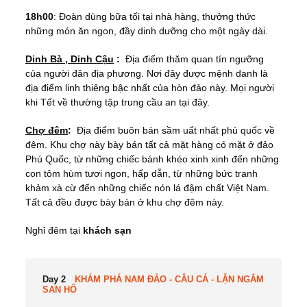
18h00
: Đoàn dùng bữa tối tại nhà hàng, thưởng thức
những món ăn ngon, đầy dinh dưỡng cho một ngày dài.
Dinh Bà , Dinh Cậu
:
Địa điểm thăm quan tín ngưỡng
của người đân địa phương. Nơi đây được mệnh danh là
địa điểm linh thiêng bậc nhất của hòn đảo này. Mọi người
khi Tết về thường tập trung cầu an tại đây.
Chợ đêm
:
Địa điểm buôn bán sầm uất nhất phú quốc về
đêm. Khu chợ này bày bán tất cả mặt hàng có mặt ở đảo
Phú Quốc, từ những chiếc bánh khéo xinh xinh đến những
con tôm hùm tươi ngon, hấp dẫn, từ những bức tranh
khảm xà cừ đến những chiếc nón lá đậm chất Việt Nam.
Tất cả đều được bày bán ở khu chợ đêm này.
Nghỉ đêm tại
khách sạn
Day 2
KHÁM PHÁ NAM ĐẢO - CÂU CÁ - LẶN NGẮM
SAN HÔ