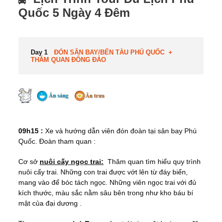
Quốc 5 Ngày 4 Đêm
Day 1
ĐÓN SÂN BAY/BẾN TÀU PHÚ QUỐC +
THĂM QUAN ĐÔNG ĐẢO
0
9
h
15
:
Xe và hướng dẫn viên đón đoàn tại sân bay Phú
Quốc. Đoàn tham quan :
Cơ sở
nuôi cấy ngọc trai:
Thăm quan tìm hiểu quy trình
nuôi cấy trai. Những con trai được vớt lên từ đáy biển,
mang vào để bóc tách ngọc. Những viên ngọc trai với đủ
kích thước, màu sắc nằm sâu bên trong như kho báu bí
mật của đại dương .