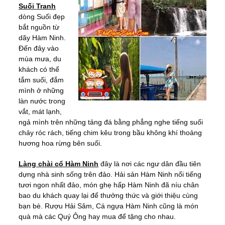
Suối Tranh
dòng Suối đẹp
bắt nguồn từ
dãy Hàm Ninh.
Đến đây vào
mùa mưa, du
khách có thể
tắm suối, đắm
mình ở những
làn nước trong
vắt, mát lạnh,
ngả mình trên những tảng đá bằng phẳng nghe tiếng suối
chảy róc rách, tiếng chim kêu trong bầu không khí thoảng
hương hoa rừng bên suối.
Làng chài cổ Hàm Ninh
đây là nơi các ngư dân đầu tiên
dựng nhà sinh sống trên đảo. Hải sản Hàm Ninh nổi tiếng
tươi ngon nhất đảo, món ghẹ hấp Hàm Ninh đã níu chân
bao du khách quay lại để thưởng thức và giới thiệu cùng
bạn bè. Rượu Hải Sâm, Cá ngựa Hàm Ninh cũng là món
quà mà các Quý Ông hay mua để tặng cho nhau.