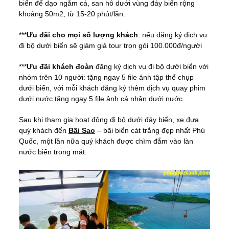
biển để dạo ngắm cá, san hô dưới vùng đáy biển rộng
khoảng 50m2, từ 15-20 phút/lần.
***
Ưu đãi cho mọi số lượng khách
: nếu đăng ký dịch vụ
đi bộ dưới biển sẽ giảm giá tour trọn gói 100.000đ/người
***
Ưu đãi khách đoàn
đăng ký dịch vụ đi bộ dưới biển với
nhóm trên 10 người: tặng ngay 5 file ảnh tập thể chụp
dưới biển, với mỗi khách đăng ký thêm dịch vụ quay phim
dưới nước tặng ngay 5 file ảnh cá nhân dưới nước.
Sau khi tham gia hoạt động đi bộ dưới đáy biển, xe đưa
quý khách đến
Bãi Sao
– bãi biển cát trắng đẹp nhất Phú
Quốc, một lần nữa quý khách được chìm đắm vào làn
nước biển trong mát.