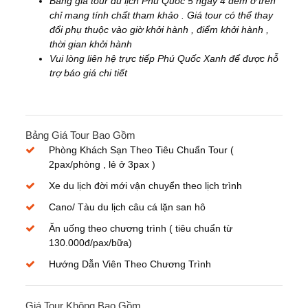
Bảng giá tour du lịch Phú Quốc 5 ngày 4 đêm ở trên
chỉ mang tính chất tham khảo . Giá tour có thể thay
đổi phụ thuộc vào giờ khởi hành , điểm khởi hành ,
thời gian khởi hành
Vui lòng liên hệ trực tiếp Phú Quốc Xanh để được hỗ
trợ báo giá chi tiết
Bảng Giá Tour Bao Gồm
Phòng Khách Sạn Theo Tiêu Chuẩn Tour (
2pax/phòng , lẻ ở 3pax )
Xe du lịch đời mới vận chuyển theo lịch trình
Cano/ Tàu du lịch câu cá lặn san hô
Ăn uống theo chương trình ( tiêu chuẩn từ
130.000đ/pax/bữa)
Hướng Dẫn Viên Theo Chương Trình
Giá Tour Không Bao Gồm