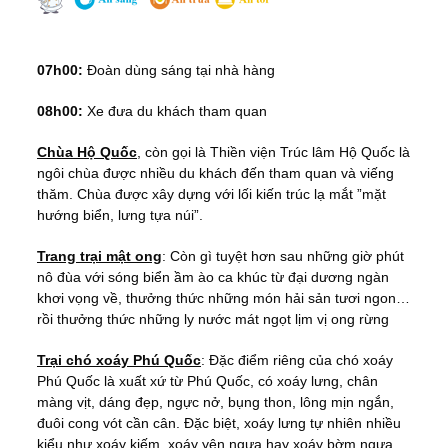
07h00:
Đoàn dùng sáng tại nhà hàng
08h00:
Xe đưa du khách tham quan
Chùa Hộ Quốc
, còn gọi là Thiền viện Trúc lâm Hộ Quốc là
ngôi chùa được nhiều du khách đến tham quan và viếng
thăm. Chùa được xây dựng với lối kiến trúc lạ mắt ”mặt
hướng biển, lưng tựa núi”.
Trang trại mật ong
: Còn gì tuyệt hơn sau những giờ phút
nô đùa với sóng biển ầm ào ca khúc từ đại dương ngàn
khơi vọng về, thưởng thức những món hải sản tươi ngon…
rồi thưởng thức những ly nước mát ngọt lịm vị ong rừng
Trại chó xoáy Phú Quốc
: Đặc điểm riêng của chó xoáy
Phú Quốc là xuất xứ từ Phú Quốc, có xoáy lưng, chân
màng vịt, dáng đẹp, ngực nở, bụng thon, lông mịn ngắn,
đuôi cong vót cần cân. Đặc biệt, xoáy lưng tự nhiên nhiều
kiểu như xoáy kiếm, xoáy yên ngựa hay xoáy bờm ngựa.