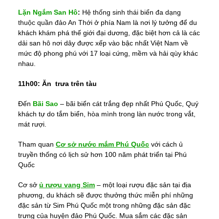
Lặn Ngắm San Hô
:
Hệ thống sinh thái biển đa dạng
thuộc quần đảo An Thới
ở phía Nam là nơi lý tưởng để du
khách khám phá thế giới đại
dương, đặc biệt hơn cả là các
dải san hô nơi dây được xếp vào bậc nhất Việt Nam về
mức độ phong phú với 17 loại cứng, mềm và hải qùy khác
nhau.
11h00:
Ăn trưa trên tàu
Đến
Bãi Sao
– bãi biển cát trắng đẹp nhất Phú Quốc, Quý
khách tự do tắm biển, hòa mình trong làn nước trong vắt,
mát rượi.
Tham quan
Cơ sở nước mắm Phú Quốc
với cách ủ
truyền thống có lịch sử hơn 100 năm phát triển tại Phú
Quốc
Cơ sở
ủ rượu vang Sim
– một loại rượu đặc sản tại địa
phương, du khách sẽ được thưởng thức miễn phí những
đặc sản từ Sim Phú Quốc một trong những đặc sản đặc
trưng của huyện đảo Phú Quốc.
Mua sắm các đặc sản