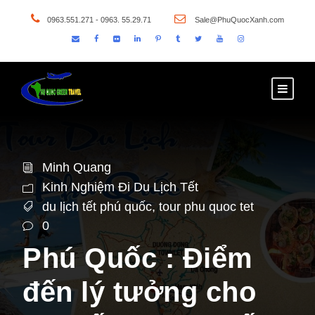
0963.551.271 - 0963. 55.29.71
Sale@PhuQuocXanh.com
Minh Quang
Kinh Nghiệm Đi Du Lịch Tết
du lịch tết phú quốc
,
tour phu quoc tet
0
Phú Quốc : Điểm
đến lý tưởng cho