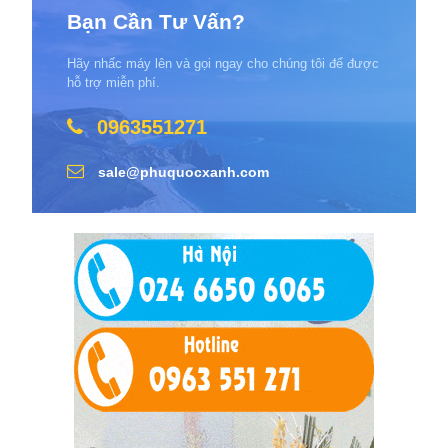
Bạn Cần Tư Vấn?
Hãy nhấc máy lên và gọi ngay cho chúng tôi để được
hỗ trợ miễn phí.
0963551271
sale@phuquocxanh.com