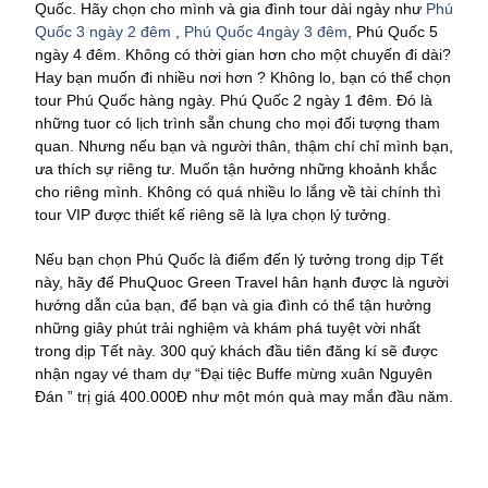
Quốc. Hãy chọn cho mình và gia đình tour dài ngày như
Phú
Quốc 3 ngày 2 đêm
,
Phú Quốc 4ngày 3 đêm
, Phú Quốc 5
ngày 4 đêm. Không có thời gian hơn cho một chuyến đi dài?
Hay bạn muốn đi nhiều nơi hơn ? Không lo, bạn có thể chọn
tour Phú Quốc hàng ngày. Phú Quốc 2 ngày 1 đêm. Đó là
những tuor có lịch trình sẵn chung cho mọi đối tượng tham
quan. Nhưng nếu bạn và người thân, thậm chí chỉ mình bạn,
ưa thích sự riêng tư. Muốn tận hưởng những khoảnh khắc
cho riêng mình. Không có quá nhiều lo lắng về tài chính thì
tour VIP được thiết kế riêng sẽ là lựa chọn lý tưởng.
Nếu bạn chọn Phú Quốc là điểm đến lý tưởng trong dịp Tết
này, hãy để PhuQuoc Green Travel hân hạnh được là người
hướng dẫn của bạn, để bạn và gia đình có thể tận hưởng
những giây phút trải nghiệm và khám phá tuyệt vời nhất
trong dịp Tết này. 300 quý khách đầu tiên đăng kí sẽ được
nhận ngay vé tham dự “Đại tiệc Buffe mừng xuân Nguyên
Đán ” trị giá 400.000Đ như một món quà may mắn đầu năm.