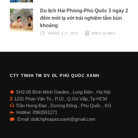
Du lịch Hải Phòng-Phú Quốc 3 ngày 2
đêm mới lạ với trải nghiệm tắm bùn
khoáng
THÁNG 2 17, 2017
MINH QUANG
CTY TNHH TM DV DL PHÚ QUỐC XANH
SH2-05 Bình Minh Garden , Long Biên , Hà Nội
1231 Phan Văn Trị , P.10 , Q.Gò Vấp, Tp HCM
Trần Hưng Đạo , Dương Đông , Phú Quốc , KG
Hotline: 0963551271
Email :dulichphuquocxanh@gmail.com