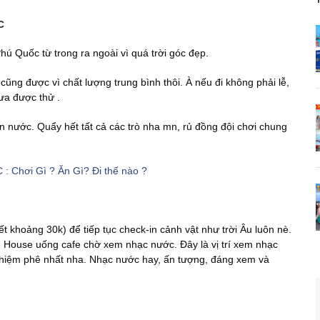
ốc
ú Quốc từ trong ra ngoài vì quá trời góc đẹp.
ũng được vì chất lượng trung bình thôi. À nếu đi không phải lễ,
ưa được thử .
n nước. Quẩy hết tất cả các trò nha mn, rủ đồng đội chơi chung
 Chơi Gì ? Ăn Gì? Đi thế nào ?
 khoảng 30k) để tiếp tục check-in cảnh vật như trời Âu luôn nè.
 House uống cafe chờ xem nhạc nước. Đây là vị trí xem nhạc
nghiệm phê nhất nha. Nhạc nước hay, ấn tượng, đáng xem và