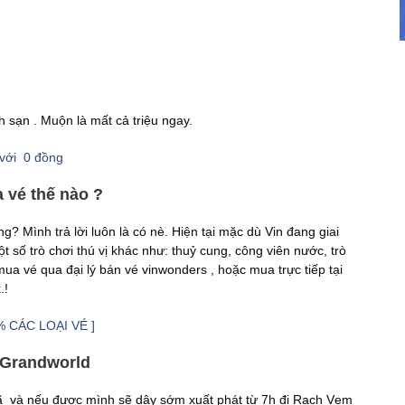
 sạn . Muộn là mất cả triệu ngay.
với 0 đồng
 vé thế nào ?
? Mình trả lời luôn là có nè. Hiện tại mặc dù Vin đang giai
 số trò chơi thú vị khác như: thuỷ cung, công viên nước, trò
mua vé qua đại lý bán vé vinwonders , hoặc mua trực tiếp tại
.!
0% CÁC LOẠI VÉ ]
 Grandworld
ã và nếu được mình sẽ dậy sớm xuất phát từ 7h đi Rạch Vẹm