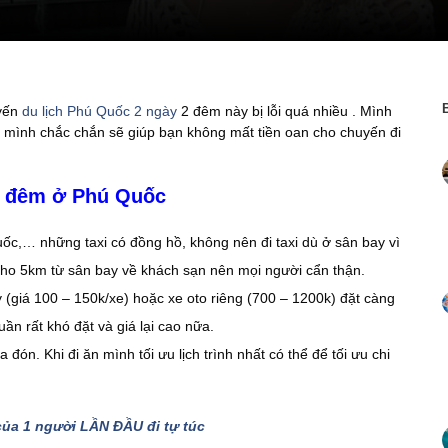
yến
du lịch Phú Quốc 2 ngày
2 đêm này bị lỗi quá nhiều . Mình
ủa mình chắc chắn sẽ giúp bạn không mất tiền oan cho chuyến đi
 2 đêm ở Phú Quốc
Quốc,… những taxi có đồng hồ, không nên đi taxi dù ở sân bay vì
 cho 5km từ sân bay về khách sạn nên mọi người cẩn thận.
 (giá 100 – 150k/xe) hoặc xe oto riêng (700 – 1200k) đặt càng
uần rất khó đặt và giá lại cao nữa.
đón. Khi đi ăn mình tối ưu lịch trình nhất có thể để tối ưu chi
ủa 1 người LẦN ĐẦU đi tự túc