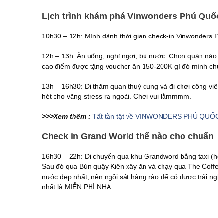
Lịch trình khám phá Vinwonders Phú Qu
10h30 – 12h: Mình dành thời gian check-in Vinwonders Ph
12h – 13h: Ăn uống, nghỉ ngơi, bù nước. Chọn quán nào c
cao điểm được tặng voucher ăn 150-200K gì đó mình ch
13h – 16h30: Đi thăm quan thuỷ cung và đi chơi công viê
hét cho văng stress ra ngoài. Chơi vui lắmmmm.
>>>Xem thêm :
Tất tần tật về VINWONDERS PHÚ QUỐC :
Check in Grand World thế nào cho chuẩn
16h30 – 22h: Di chuyển qua khu Grandword bằng taxi (hết
Sau đó qua Bún quậy Kiến xây ăn và chạy qua The Coffe
nước đẹp nhất, nên ngồi sát hàng rào để có được trải 
nhất là MIỄN PHÍ NHA.