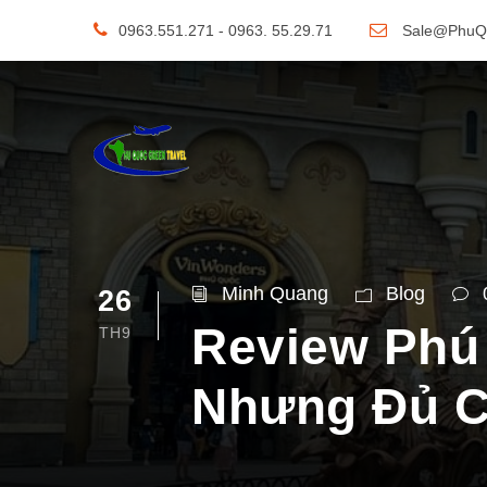
0963.551.271 - 0963. 55.29.71
Sale@PhuQ
Minh Quang
Blog
26
Review Phú
TH9
Nhưng Đủ C