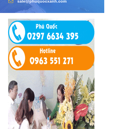
sale@phuquocxanh.com