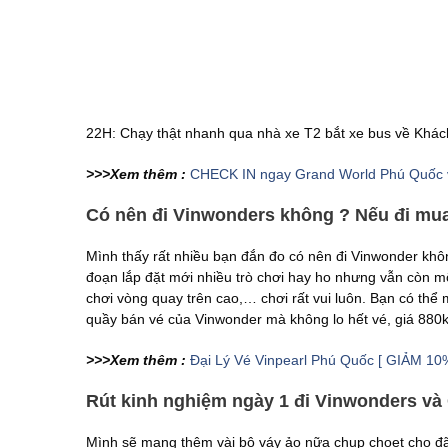
22H: Chạy thật nhanh qua nhà xe T2 bắt xe bus về Khách
>>>Xem thêm :
CHECK IN ngay Grand World Phú Quốc 
Có nên đi Vinwonders không ? Nếu đi mua
Mình thấy rất nhiều bạn đắn đo có nên đi Vinwonder không
đoạn lắp đặt mới nhiều trò chơi hay ho nhưng vẫn còn một
chơi vòng quay trên cao,… chơi rất vui luôn. Bạn có thể 
quầy bán vé của Vinwonder mà không lo hết vé, giá 880k
>>>Xem thêm :
Đại Lý Vé Vinpearl Phú Quốc [ GIẢM 1
Rút kinh nghiệm ngày 1 đi Vinwonders và
Mình sẽ mang thêm vài bộ váy ảo nữa chụp choẹt cho đ