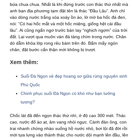
bứa chua chua. Nhất là khi đứng trước con thác thứ nhất mà
anh bạn địa phương tạm đặt tên là thác “Đầu Lâu”. Anh chỉ
vào dòng nước trắng xóa xoáy ồn ào, lờ mờ ba hốc đá đen,
nói: “Có hai hốc mắt và một hốc miệng, giống hệt cái đầu
lâu”. Ai cũng ngẩn ngơ trước bàn tay “nghịch ngợm” của trời
đất. Lại vượt qua muôn vàn đá tảng chìm trong nước. Chân
dò dẫm khỏa lớp rong rêu bám trên đó. Bấm mấy ngón
chân, đặt bước cẩn thận mới không bị trượt.
Xem thêm:
Suối Đá Ngọn vẻ đẹp hoang sơ giữa rừng nguyên sinh
Phú Quốc
Chinh phục suối Đá Ngọn có khó như bạn tưởng
tượng?
Chốc lát đã đến ngọn thác thứ nhì, ở độ cao 300 mét. Thác
cao, nước đổ ào ạt, âm vang nhói ngực. Cánh đàn ông, con
trai nhanh chóng nhào xuống hồ nước nhỏ, bơi lội đã đời rồi
mới tựa lưng vào thành thác cho nước dội mạnh lên đầu, lên