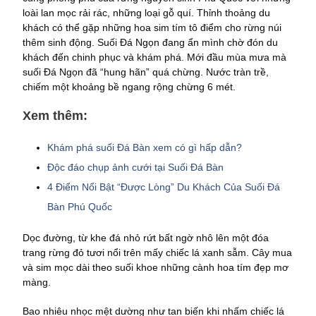
loài lan mọc rải rác, những loại gỗ quí. Thỉnh thoảng du
khách có thể gặp những hoa sim tím tô điểm cho rừng núi
thêm sinh động. Suối Đá Ngọn đang ẩn mình chờ đón du
khách đến chinh phục và khám phá. Mới đầu mùa mưa mà
suối Đá Ngọn đã “hung hãn” quá chừng. Nước tràn trề,
chiếm một khoảng bề ngang rộng chừng 6 mét.
Xem thêm:
Khám phá suối Đá Bàn xem có gì hấp dẫn?
Độc đáo chụp ảnh cưới tại Suối Đá Bàn
4 Điểm Nổi Bật “Được Lòng” Du Khách Của Suối Đá
Bàn Phú Quốc
Dọc đường, từ khe đá nhỏ rứt bất ngờ nhô lên một đóa
trang rừng đỏ tươi nổi trên mấy chiếc lá xanh sẫm. Cây mua
và sim mọc dài theo suối khoe những cành hoa tím đẹp mơ
màng.
Bao nhiêu nhọc mệt dường như tan biến khi nhấm chiếc lá