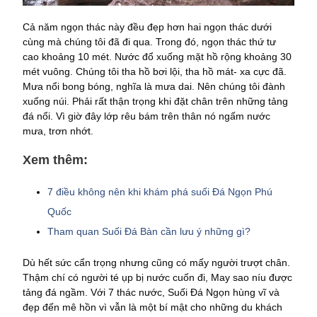
Cả năm ngọn thác này đều đẹp hơn hai ngọn thác dưới
cùng mà chúng tôi đã đi qua. Trong đó, ngọn thác thứ tư
cao khoảng 10 mét. Nước đổ xuống mặt hồ rộng khoảng 30
mét vuông. Chúng tôi tha hồ bơi lội, tha hồ mát- xa cực đã.
Mưa nổi bong bóng, nghĩa là mưa dai. Nên chúng tôi đành
xuống núi. Phải rất thận trọng khi đặt chân trên những tảng
đá nổi. Vì giờ đây lớp rêu bám trên thân nó ngấm nước
mưa, trơn nhớt.
Xem thêm:
7 điều không nên khi khám phá suối Đá Ngọn Phú
Quốc
Tham quan Suối Đá Bàn cần lưu ý những gì?
Dù hết sức cẩn trọng nhưng cũng có mấy người trượt chân.
Thậm chí có người té ụp bị nước cuốn đi, May sao níu được
tảng đá ngầm. Với 7 thác nước, Suối Đá Ngọn hùng vĩ và
đẹp đến mê hồn vì vẫn là một bí mật cho những du khách