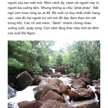
người xóa tan mệt mỏi. Nhìn cảnh ấy, cánh nữ người này rủ
người kia xuống tắm. Nhưng không ai chịu “phát pháo”. Bất
ngờ cơn mưa rừng ào ạt đổ. Bờ suối có duy nhất chiếc hang
cạn, vừa đủ hai người trú với mớ đồ đạc đem theo ém sát
trong hốc. Các cô ướt mèm, “đành” nhanh chóng nhào
xuống suối, quậy tưng. Còn năm tầng thác nữa mới tới đỉnh
của suối Đá Ngọn.