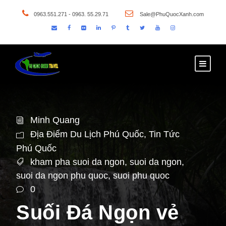
0963.551.271 - 0963. 55.29.71
Sale@PhuQuocXanh.com
Minh Quang
Địa Điểm Du Lịch Phú Quốc
,
Tin Tức
Phú Quốc
kham pha suoi da ngon
,
suoi da ngon
,
suoi da ngon phu quoc
,
suoi phu quoc
0
Suối Đá Ngọn vẻ