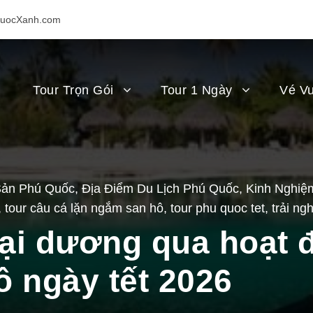
uocXanh.com
Tour Trọn Gói
Tour 1 Ngày
Vé Vu
Sản Phú Quốc
,
Địa Điểm Du Lịch Phú Quốc
,
Kinh Nghiệm
,
tour câu cá lặn ngắm san hô
,
tour phu quoc tet
,
trải ng
i dương qua hoạt đ
 ngày tết 2026