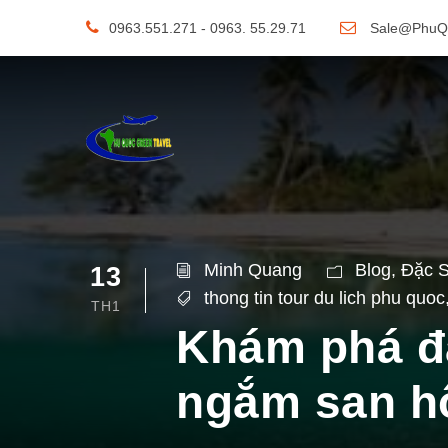
0963.551.271 - 0963. 55.29.71
Sale@PhuQ
Minh Quang
Blog
,
Đặc 
13
thong tin tour du lich phu quoc
TH1
Khám phá đạ
ngắm san hô