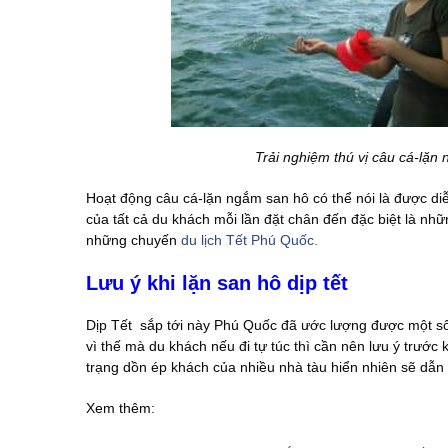
Trải nghiệm thú vị câu cá-lặn
Hoạt động câu cá-lặn ngắm san hô có thể nói là được d
của tất cả du khách mỗi lần đặt chân đến đặc biệt là nhữ
những chuyến
du lịch Tết Phú Quốc.
Lưu ý khi lặn san hô dịp tết
Dịp Tết sắp tới này Phú Quốc đã ước lượng được một s
vì thế mà du khách nếu đi tự túc thì cần nên lưu ý trước 
trạng dồn ép khách của nhiều nhà tàu hiển nhiên sẽ dẫn 
Xem thêm: