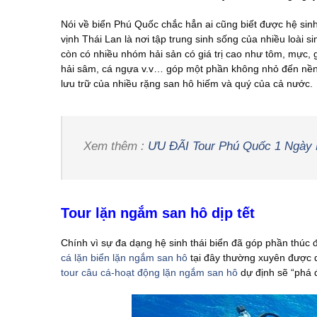
Nói về biển Phú Quốc chắc hẳn ai cũng biết được hệ sin
vịnh Thái Lan là nơi tập trung sinh sống của nhiều loài
còn có nhiều nhóm hải sản có giá trị cao như tôm, mực, gh
hải sâm, cá ngựa v.v… góp một phần không nhỏ đến nền 
lưu trữ của nhiều rặng san hô hiếm và quý của cả nước.
Xem thêm :
ƯU ĐÃI Tour Phú Quốc 1 Ngày 
Tour lặn ngắm san hô dịp tết
Chính vì sự đa dạng hệ sinh thái biển đã góp phần thúc đ
cá lặn biển lặn ngắm san hô
tại đây thường xuyên được d
tour câu cá-hoạt động lặn ngắm san hô
dự định sẽ “phá đ