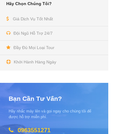
Hãy Chọn Chúng Tôi?
Giá Dịch Vụ Tốt Nhất
Đội Ngũ Hỗ Trợ 24/7
Đầy Đủ Mọi Loại Tour
Khởi Hành Hàng Ngày
Bạn Cần Tư Vấn?
Hãy nhấc máy lên và gọi ngay cho chúng tôi để
được hỗ trợ miễn phí.
0963551271