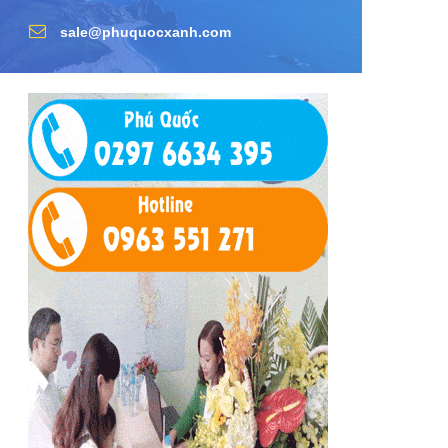
sale@phuquocxanh.com