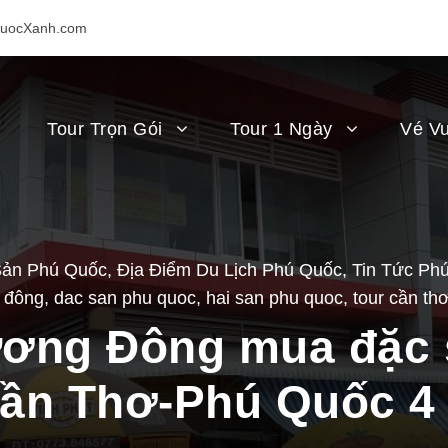
uocXanh.com
Tour Trọn Gói
Tour 1 Ngày
Vé Vu
Sản Phú Quốc
,
Địa Điểm Du Lịch Phú Quốc
,
Tin Tức Ph
 đông
,
dac san phu quoc
,
hai san phu quoc
,
tour cần th
ơng Đông mua đặc 
Cần Thơ-Phú Quốc 4