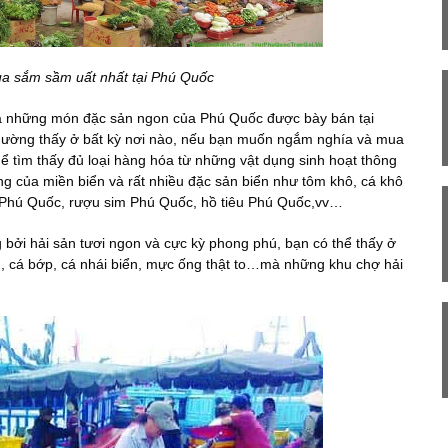
 sắm sầm uất nhất tại Phú Quốc
 những món đặc sản ngon của Phú Quốc được bày bán tại
thường thấy ở bất kỳ nơi nào, nếu bạn muốn ngắm nghía và mua
hể tìm thấy đủ loại hàng hóa từ những vật dụng sinh hoạt thông
g của miền biển và rất nhiều đặc sản biển như tôm khô, cá khô
 Phú Quốc, rượu sim Phú Quốc, hồ tiêu Phú Quốc,vv…
g bởi hải sản tươi ngon và cực kỳ phong phú, bạn có thể thấy ở
, cá bớp, cá nhái biển, mực ống thật to…mà những khu chợ hải