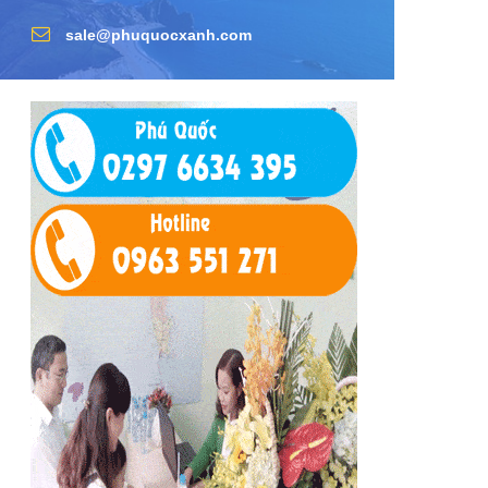
sale@phuquocxanh.com