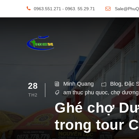
0963.551.271 - 0963. 55.29.71
Sale@PhuQ
Minh Quang
Blog
,
Đặc 
28
am thuc phu quoc
,
chợ dương
TH2
Ghé chợ Dư
trong tour 