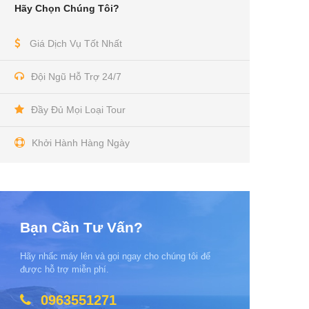
Hãy Chọn Chúng Tôi?
Giá Dịch Vụ Tốt Nhất
Đội Ngũ Hỗ Trợ 24/7
Đầy Đủ Mọi Loại Tour
Khởi Hành Hàng Ngày
Bạn Cần Tư Vấn?
Hãy nhấc máy lên và gọi ngay cho chúng tôi để
được hỗ trợ miễn phí.
0963551271