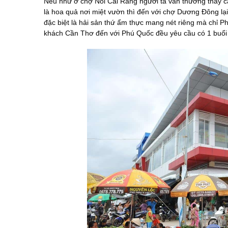
Nếu như ở chợ Nổi Cái Răng người ta vẫn thường thấy cả
là hoa quả nơi miệt vườn thì đến với chợ Dương Đông lạ
đặc biệt là hải sản thứ ẩm thực mang nét riêng mà chỉ P
khách Cần Thơ đến với Phú Quốc đều yêu cầu có 1 buổ