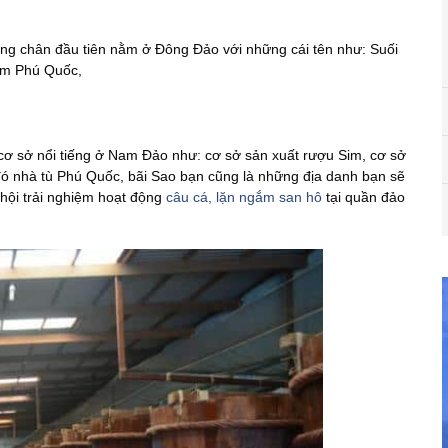
ng chân đầu tiên nằm ở Đông Đảo với những cái tên như: Suối
đêm Phú Quốc,
cơ sở nổi tiếng ở Nam Đảo như: cơ sở sản xuất rượu Sim, cơ sở
đó nhà tù Phú Quốc, bãi Sao bạn cũng là những địa danh bạn sẽ
 hội trải nghiệm hoạt động
câu cá, lặn ngắm san hô
tại quần đảo