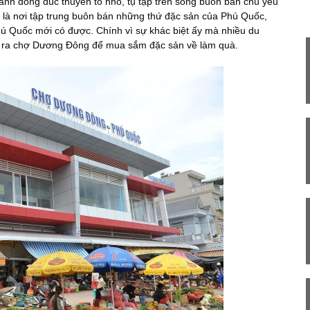
nh đông đúc thuyền to nhỏ, tụ tập trên sông buôn bán chủ yếu
i là nơi tập trung buôn bán những thứ đặc sản của Phú Quốc,
hú Quốc mới có được. Chính vì sự khác biệt ấy mà nhiều du
i ra chợ Dương Đông để mua sắm đặc sản về làm quà.